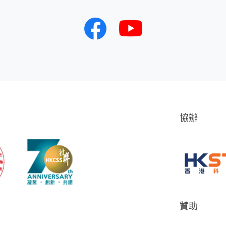
協辦
贊助