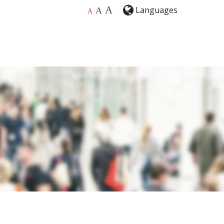
A
Languages
A
A