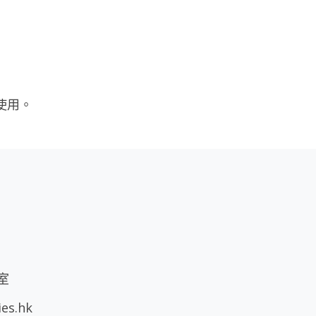
使用。
室
ies.hk