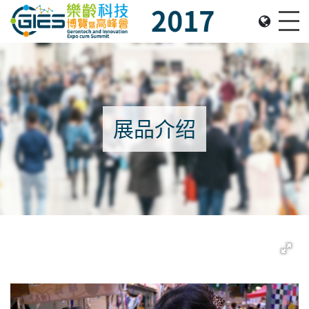
Date: Expo: 16-18 June 2017, Venue: Hall 3DE, HKC
Me
展品介绍